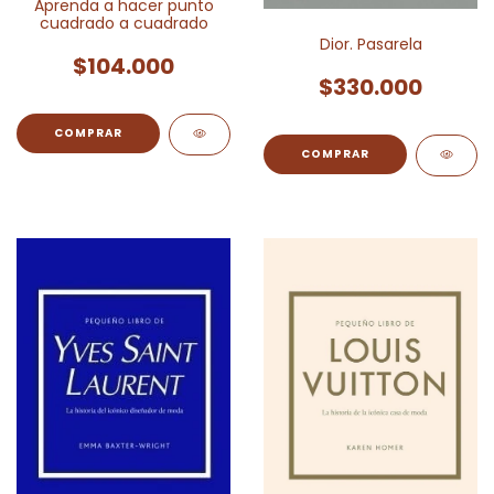
Aprenda a hacer punto
cuadrado a cuadrado
Dior. Pasarela
$104.000
$330.000