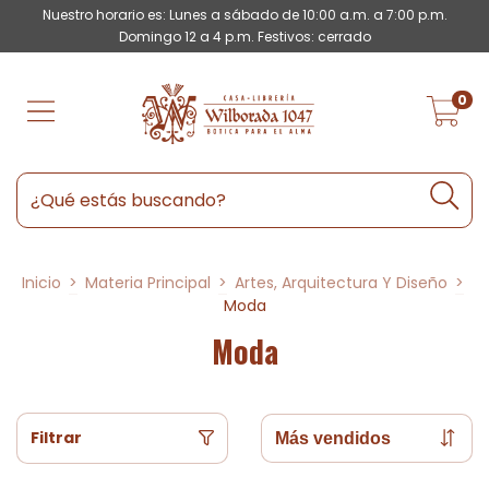
Nuestro horario es: Lunes a sábado de 10:00 a.m. a 7:00 p.m.
Domingo 12 a 4 p.m. Festivos: cerrado
0
Inicio
>
Materia Principal
>
Artes, Arquitectura Y Diseño
>
Moda
Moda
Filtrar