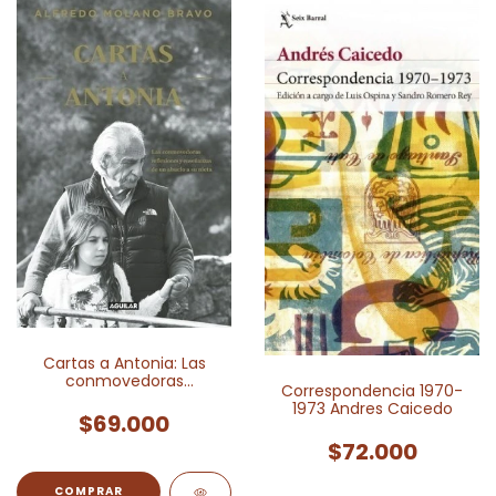
Cartas a Antonia: Las
conmovedoras
Correspondencia 1970-
enseñanzas y reflexiones
1973 Andres Caicedo
de un abuelo a su nieta
$69.000
$72.000