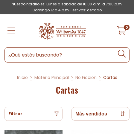
Nuestro horario es: Lunes a sábado de 10:00 a.m. a 7:00 p.m.
Domingo 12 a 4 p.m. Festivos: cerrado
0
Inicio
>
Materia Principal
>
No Ficción
>
Cartas
Cartas
Filtrar