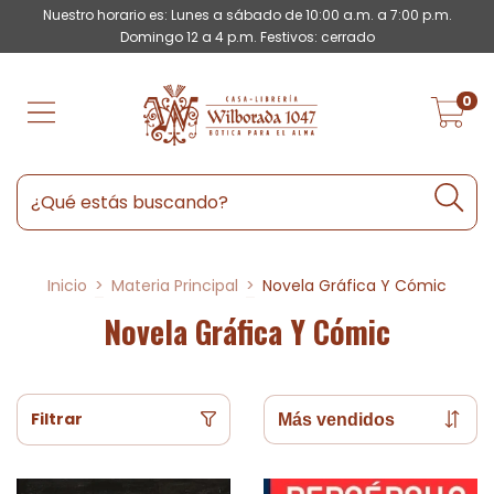
Nuestro horario es: Lunes a sábado de 10:00 a.m. a 7:00 p.m.
Domingo 12 a 4 p.m. Festivos: cerrado
0
Inicio
>
Materia Principal
>
Novela Gráfica Y Cómic
Novela Gráfica Y Cómic
Filtrar