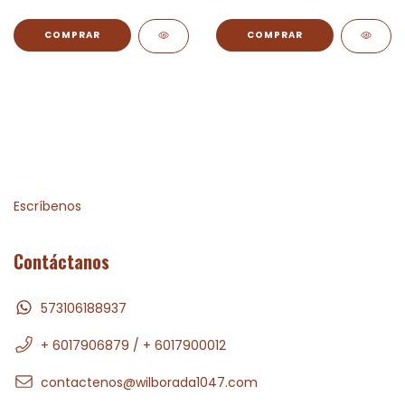
Escríbenos
Contáctanos
573106188937
+ 6017906879 / + 6017900012
contactenos@wilborada1047.com