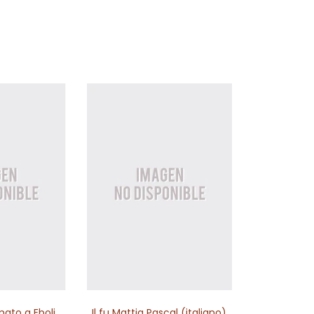
mato a Eboli
Il fu Mattia Pascal (italiano)