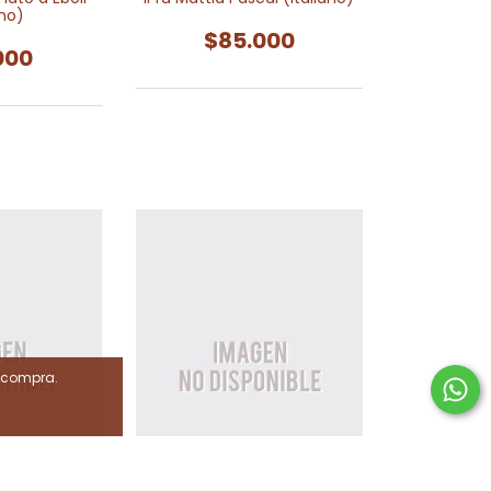
ano)
$85.000
000
e compra.