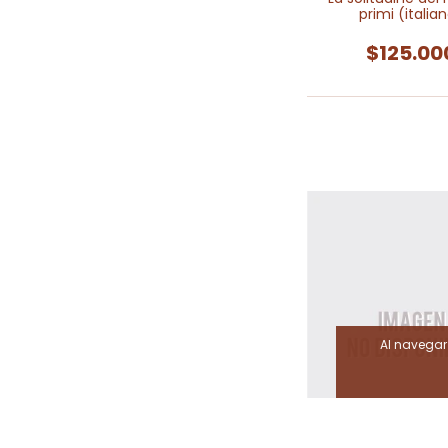
primi (italia
$125.00
Al navegar 