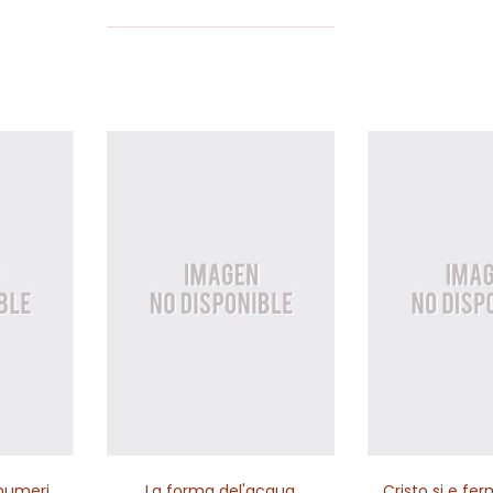
 numeri
La forma del'acqua
Cristo si e fer