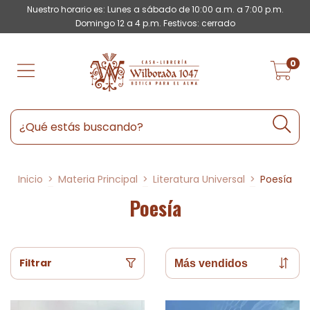
Nuestro horario es: Lunes a sábado de 10:00 a.m. a 7:00 p.m.
Domingo 12 a 4 p.m. Festivos: cerrado
0
Inicio
>
Materia Principal
>
Literatura Universal
>
Poesía
Poesía
Filtrar