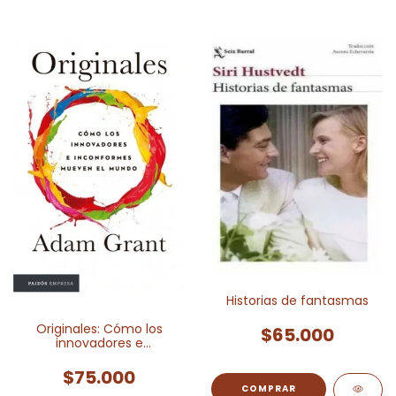
Historias de fantasmas
Originales: Cómo los
$65.000
innovadores e
inconformes mueven el
mundo
$75.000