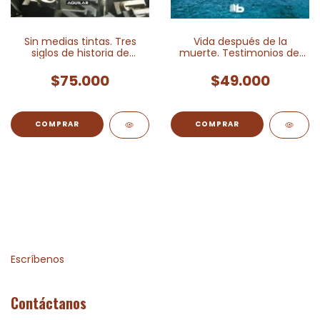
Sin medias tintas. Tres
Vida después de la
siglos de historia de
muerte. Testimonios del
Colombia en El
más allá
Espectador
$75.000
$49.000
Escríbenos
Contáctanos