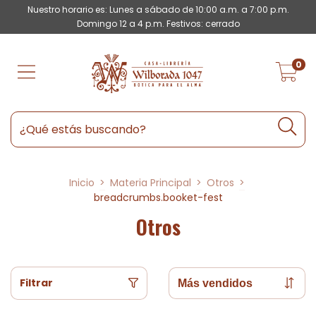
Nuestro horario es: Lunes a sábado de 10:00 a.m. a 7:00 p.m.
Domingo 12 a 4 p.m. Festivos: cerrado
0
Inicio
>
Materia Principal
>
Otros
>
breadcrumbs.booket-fest
Otros
Filtrar