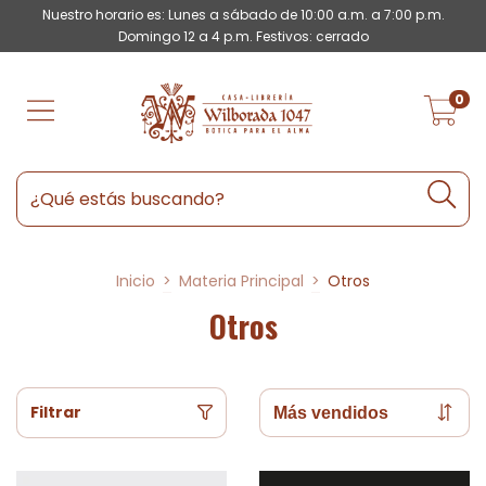
Nuestro horario es: Lunes a sábado de 10:00 a.m. a 7:00 p.m.
Domingo 12 a 4 p.m. Festivos: cerrado
0
Inicio
>
Materia Principal
>
Otros
Otros
Filtrar