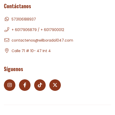
Contáctanos
573106188937
+ 6017906879 / + 6017900012
contactenos@wilborada1047.com
Calle 71 # 10- 47 Int 4
Síguenos