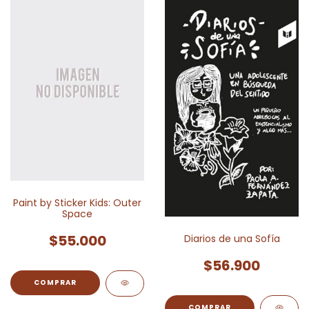
Paint by Sticker Kids: Outer
Space
$55.000
Diarios de una Sofía
$56.900