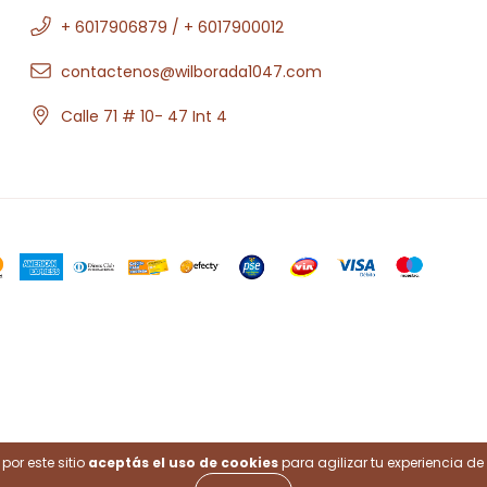
+ 6017906879 / + 6017900012
contactenos@wilborada1047.com
Calle 71 # 10- 47 Int 4
.
por este sitio
aceptás el uso de cookies
para agilizar tu experiencia d