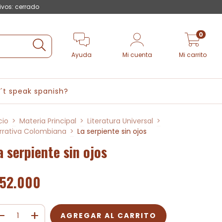
ivos: cerrado
0
Ayuda
Mi cuenta
Mi carrito
´t speak spanish?
cio
>
Materia Principal
>
Literatura Universal
>
rrativa Colombiana
>
La serpiente sin ojos
a serpiente sin ojos
52.000