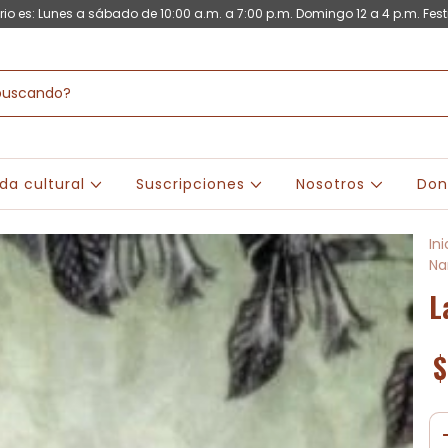
rio es: Lunes a sábado de 10:00 a.m. a 7:00 p.m. Domingo 12 a 4 p.m. Fest
da cultural
Suscripciones
Nosotros
Don
Ini
Na
L
$