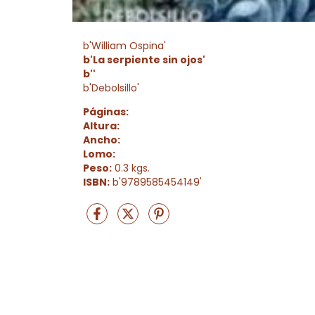
b'William Ospina'
b'La serpiente sin ojos'
b''
b'Debolsillo'
Páginas:
Altura:
Ancho:
Lomo:
Peso:
0.3 kgs.
ISBN:
b'9789585454149'