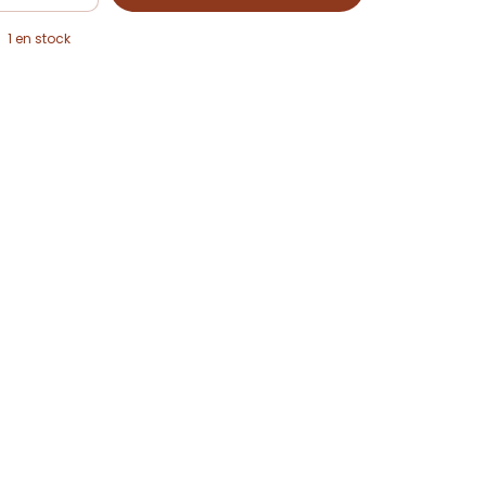
1
en stock