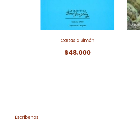
ubes
Cartas a Simón
0
$48.000
Escríbenos