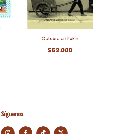
a
Nie
Octubre en Pekín
$62.000
Síguenos