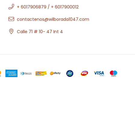
+ 6017906879 / + 6017900012
contactenos@wilborada1047.com
Calle 71 # 10- 47 Int 4
.