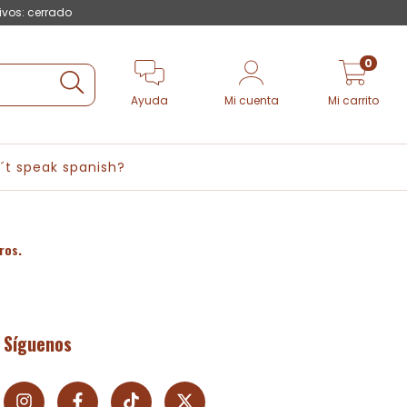
ivos: cerrado
0
Ayuda
Mi cuenta
Mi carrito
´t speak spanish?
ros.
Síguenos