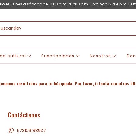
rio es: Lunes a sábado de 10:00 a.m. a 7:00 p.m. Domingo 12 a 4 p.m. Fest
da cultural
Suscripciones
Nosotros
Don
tenemos resultados para tu búsqueda. Por favor, intentá con otros filt
Contáctanos
573106188937