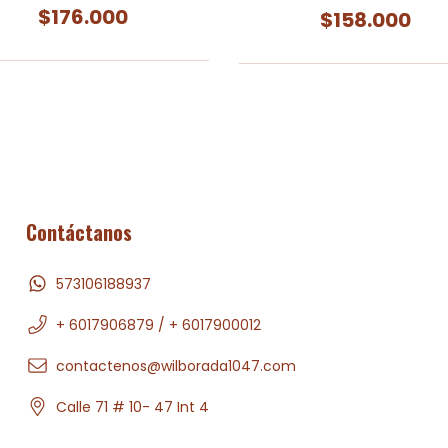
$176.000
$158.000
Contáctanos
573106188937
+ 6017906879 / + 6017900012
contactenos@wilborada1047.com
Calle 71 # 10- 47 Int 4