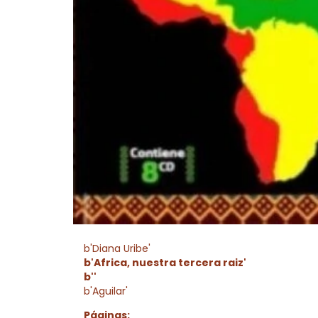
b'Diana Uribe'
b'Africa, nuestra tercera raiz'
b''
b'Aguilar'
Páginas: