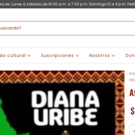
rio es: Lunes a sábado de 10:00 a.m. a 7:00 p.m. Domingo 12 a 4 p.m. Fest
da cultural
Suscripciones
Nosotros
Don
Ini
Hi
A
$