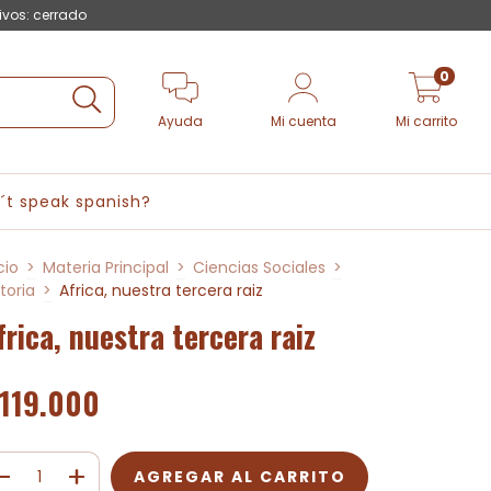
ivos: cerrado
0
Ayuda
Mi cuenta
Mi carrito
´t speak spanish?
cio
>
Materia Principal
>
Ciencias Sociales
>
storia
>
Africa, nuestra tercera raiz
frica, nuestra tercera raiz
119.000