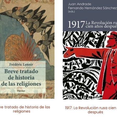
ve tratado de historia de las
1917: La Revolución rusa cie
religiones
después