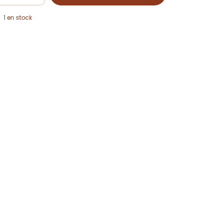
1
en stock