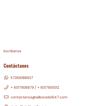
Escríbenos
Contáctanos
573106188937
+ 6017906879 / + 6017900012
contactenos@wilborada1047.com