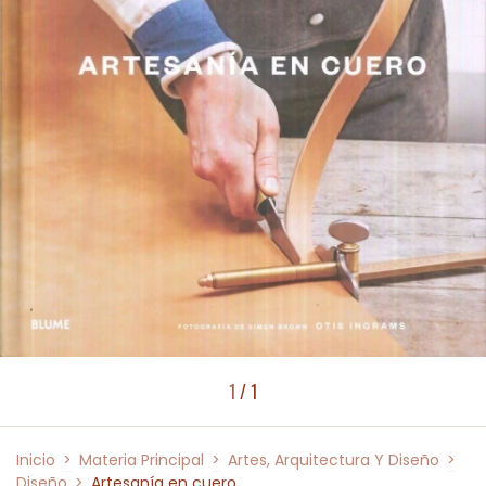
1
/
1
Inicio
>
Materia Principal
>
Artes, Arquitectura Y Diseño
>
Diseño
>
Artesanía en cuero