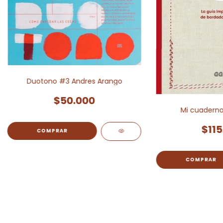
Duotono #3 Andres Arango
$50.000
Mi cuaderno
$115