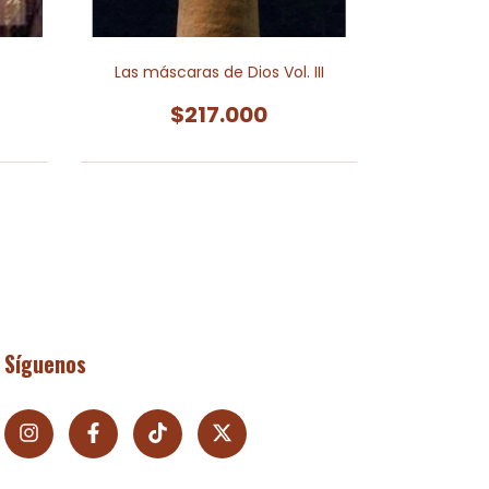
Apolo son
Las máscaras de Dios Vol. III
Veinticinco
$217.000
Síguenos