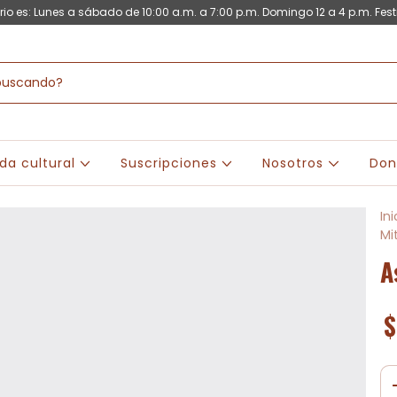
rio es: Lunes a sábado de 10:00 a.m. a 7:00 p.m. Domingo 12 a 4 p.m. Fest
da cultural
Suscripciones
Nosotros
Don
Ini
Mi
A
$