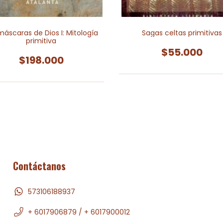
máscaras de Dios I: Mitología
Sagas celtas primitivas
primitiva
$55.000
$198.000
Contáctanos
573106188937
+ 6017906879 / + 6017900012