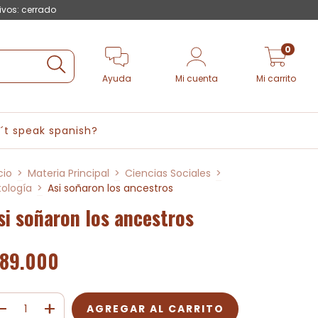
ivos: cerrado
0
Ayuda
Mi cuenta
Mi carrito
´t speak spanish?
cio
>
Materia Principal
>
Ciencias Sociales
>
tología
>
Asi soñaron los ancestros
si soñaron los ancestros
89.000