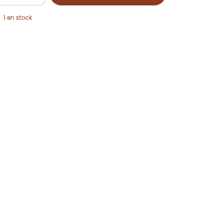
1
en stock