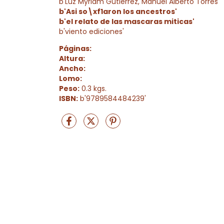
b'Luz Myriam Gutierrez, Manuel Alberto Torres'
b'Asi so\xf1aron los ancestros'
b'el relato de las mascaras miticas'
b'viento ediciones'
Páginas:
Altura:
Ancho:
Lomo:
Peso:
0.3 kgs.
ISBN:
b'9789584484239'