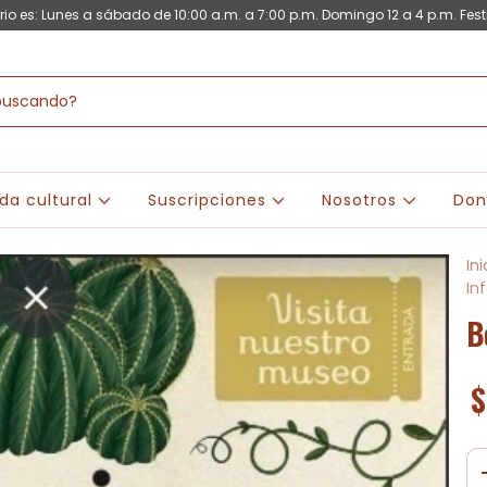
rio es: Lunes a sábado de 10:00 a.m. a 7:00 p.m. Domingo 12 a 4 p.m. Fest
da cultural
Suscripciones
Nosotros
Don
Ini
Inf
B
$