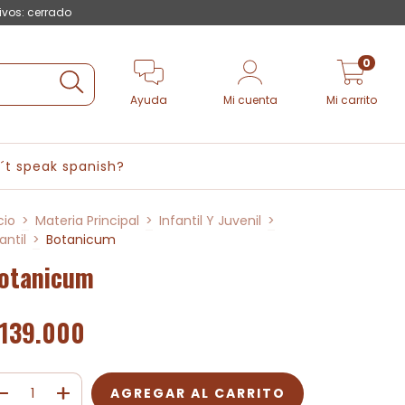
ivos: cerrado
0
Ayuda
Mi cuenta
Mi carrito
´t speak spanish?
cio
>
Materia Principal
>
Infantil Y Juvenil
>
antil
>
Botanicum
otanicum
139.000