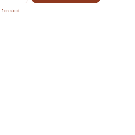
1
en stock