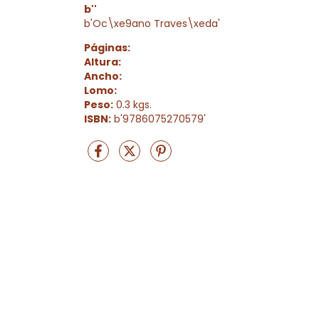
b''
b'Oc\xe9ano Traves\xeda'
Páginas:
Altura:
Ancho:
Lomo:
Peso:
0.3 kgs.
ISBN:
b'9786075270579'