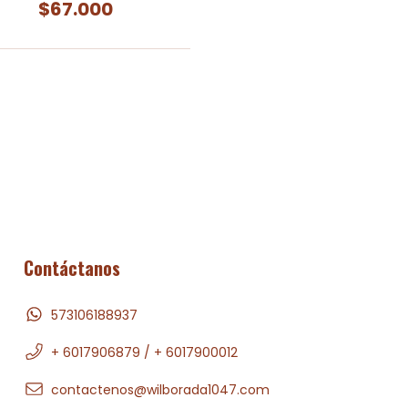
$67.000
Contáctanos
573106188937
+ 6017906879 / + 6017900012
contactenos@wilborada1047.com