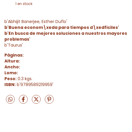
1
en stock
b'Abhijit Banerjee, Esther Duflo'
b'Buena econom\xeda para tiempos d\xedficiles'
b'En busca de mejores soluciones a nuestros mayores
problemas'
b'Taurus'
Páginas:
Altura:
Ancho:
Lomo:
Peso:
0.3 kgs.
ISBN:
b'9789589219959'