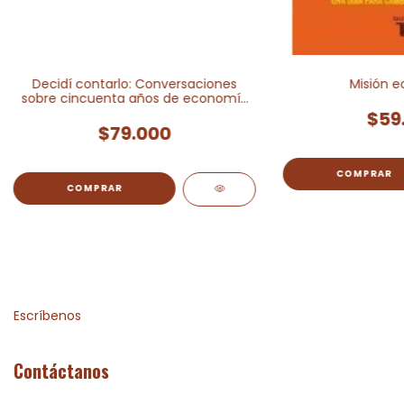
Decidí contarlo: Conversaciones
Misión 
sobre cincuenta años de economía
y política en Colombia
$59
$79.000
Escríbenos
Contáctanos