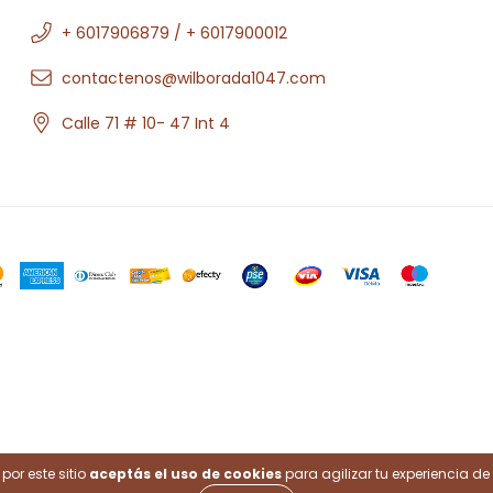
+ 6017906879 / + 6017900012
contactenos@wilborada1047.com
Calle 71 # 10- 47 Int 4
.
por este sitio
aceptás el uso de cookies
para agilizar tu experiencia d