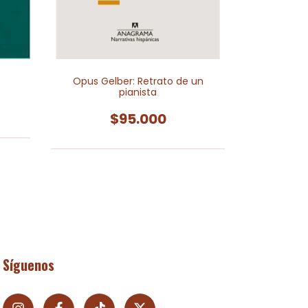
Opus Gelber: Retrato de un
De Argenti
pianista
ot
$95.000
Síguenos