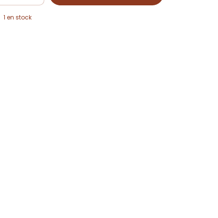
1
en stock