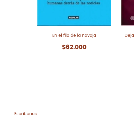
a que pasa
En el filo de la navaja
Deja
0
$62.000
Escríbenos