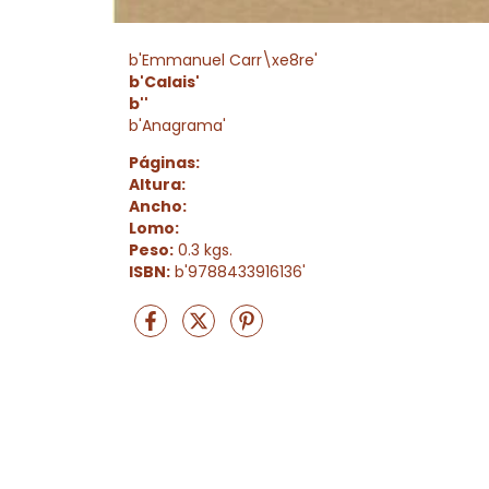
b'Emmanuel Carr\xe8re'
b'Calais'
b''
b'Anagrama'
Páginas:
Altura:
Ancho:
Lomo:
Peso:
0.3 kgs.
ISBN:
b'9788433916136'