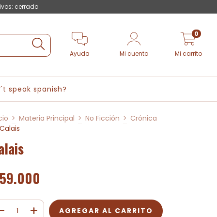
ivos: cerrado
0
Ayuda
Mi cuenta
Mi carrito
´t speak spanish?
cio
>
Materia Principal
>
No Ficción
>
Crónica
Calais
alais
59.000