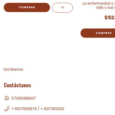
La enfermedad y s
sida y sus
$52
Escríbenos
Contáctanos
573106188937
+ 6017906879 / + 6017900012