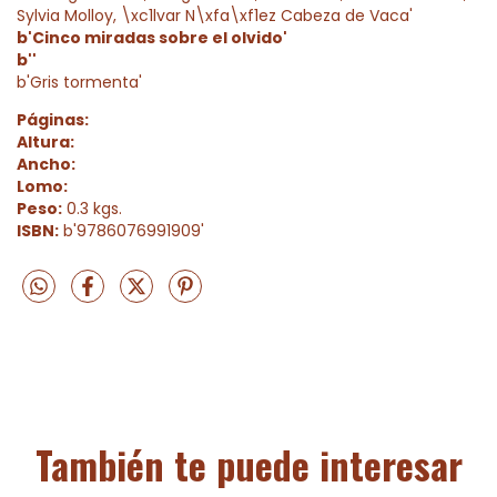
Sylvia Molloy, \xc1lvar N\xfa\xf1ez Cabeza de Vaca'
b'Cinco miradas sobre el olvido'
b''
b'Gris tormenta'
Páginas:
Altura:
Ancho:
Lomo:
Peso:
0.3 kgs.
ISBN:
b'9786076991909'
También te puede interesar