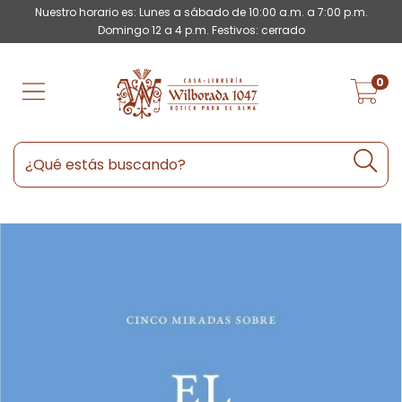
Nuestro horario es: Lunes a sábado de 10:00 a.m. a 7:00 p.m.
Domingo 12 a 4 p.m. Festivos: cerrado
0