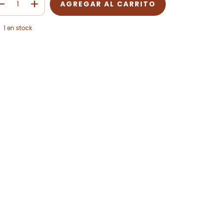
1
en stock