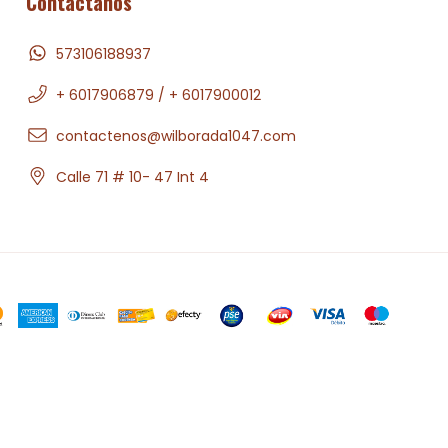
Contáctanos
573106188937
+ 6017906879 / + 6017900012
contactenos@wilborada1047.com
Calle 71 # 10- 47 Int 4
.