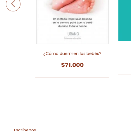
o no es tu
¿Cómo duermen los bebés?
$71.000
0
Escríbenos