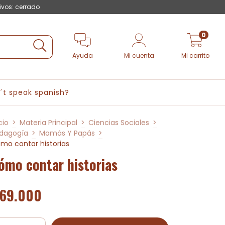
ivos: cerrado
0
Ayuda
Mi cuenta
Mi carrito
´t speak spanish?
cio
>
Materia Principal
>
Ciencias Sociales
>
dagogía
>
Mamás Y Papás
>
mo contar historias
ómo contar historias
69.000