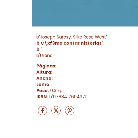
b'Joseph Sarosy, Silke Rose West'
b'C\xf3mo contar historias'
b''
b'Urano'
Páginas:
Altura:
Ancho:
Lomo:
Peso:
0.3 kgs.
ISBN:
b'9788417694371'