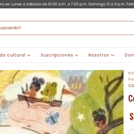
rio es: Lunes a sábado de 10:00 a.m. a 7:00 p.m. Domingo 12 a 4 p.m. Fest
da cultural
Suscripciones
Nosotros
Don
Ini
Pe
Có
C
$