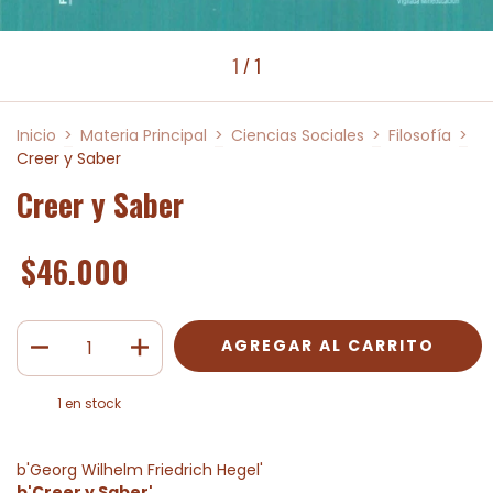
1
/
1
Inicio
>
Materia Principal
>
Ciencias Sociales
>
Filosofía
>
Creer y Saber
Creer y Saber
$46.000
1
en stock
b'Georg Wilhelm Friedrich Hegel'
b'Creer y Saber'