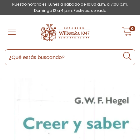
Nuestro horario es: Lunes a sábado de 10:00 a.m. a 7:00 p.m.
Domingo 12 a 4 p.m. Festivos: cerrado
0