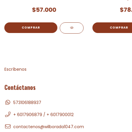
$57.000
$78
Escríbenos
Contáctanos
573106188937
+ 6017906879 / + 6017900012
contactenos@wilborada1047.com