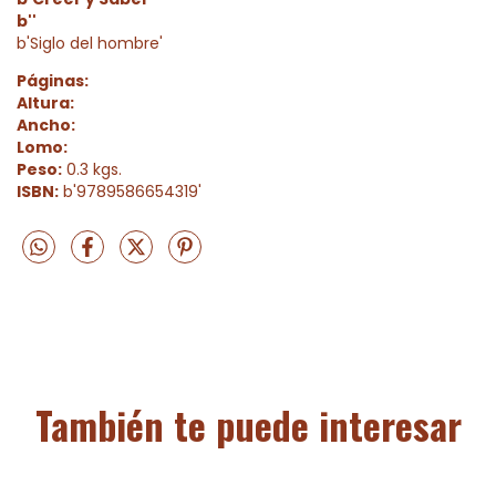
b''
b'Siglo del hombre'
Páginas:
Altura:
Ancho:
Lomo:
Peso:
0.3 kgs.
ISBN:
b'9789586654319'
También te puede interesar