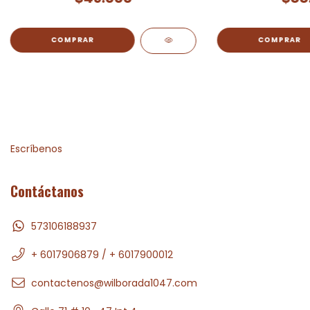
Escríbenos
Contáctanos
573106188937
+ 6017906879 / + 6017900012
contactenos@wilborada1047.com