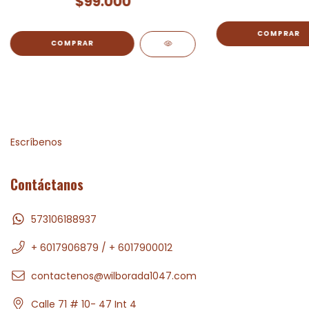
$99.000
Escríbenos
Contáctanos
573106188937
+ 6017906879 / + 6017900012
contactenos@wilborada1047.com
Calle 71 # 10- 47 Int 4