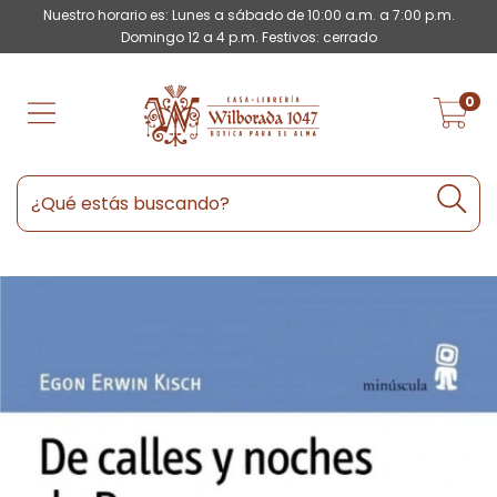
Nuestro horario es: Lunes a sábado de 10:00 a.m. a 7:00 p.m.
Domingo 12 a 4 p.m. Festivos: cerrado
0