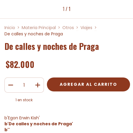
1
/
1
Inicio
>
Materia Principal
>
Otros
>
Viajes
>
De calles y noches de Praga
De calles y noches de Praga
$82.000
1
en stock
b'Egon Erwin Kish'
b'De calles y noches de Praga'
b''