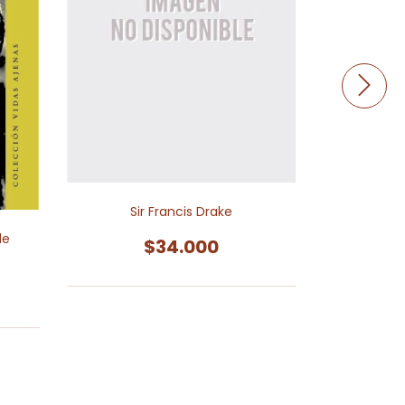
Sir Francis Drake
de
Diarios c
$34.000