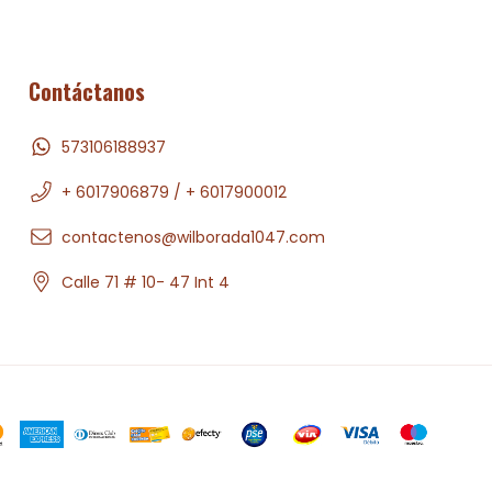
Contáctanos
573106188937
+ 6017906879 / + 6017900012
contactenos@wilborada1047.com
Calle 71 # 10- 47 Int 4