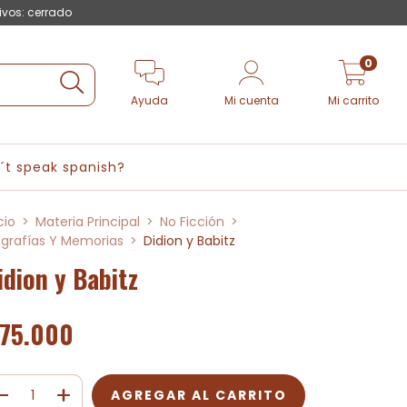
ivos: cerrado
0
Ayuda
Mi cuenta
Mi carrito
´t speak spanish?
cio
>
Materia Principal
>
No Ficción
>
ografías Y Memorias
>
Didion y Babitz
idion y Babitz
75.000