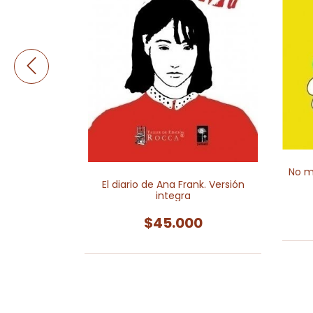
 abajo:
No mo
 de un
El diario de Ana Frank. Versión
n sobre una
integra
 - 1950
0
$45.000