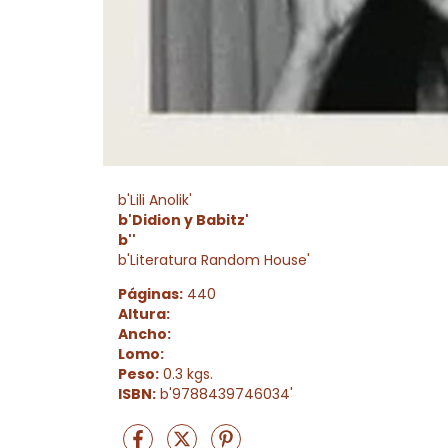
b'Lili Anolik'
b'Didion y Babitz'
b''
b'Literatura Random House'
Páginas:
440
Altura:
Ancho:
Lomo:
Peso:
0.3 kgs.
ISBN:
b'9788439746034'