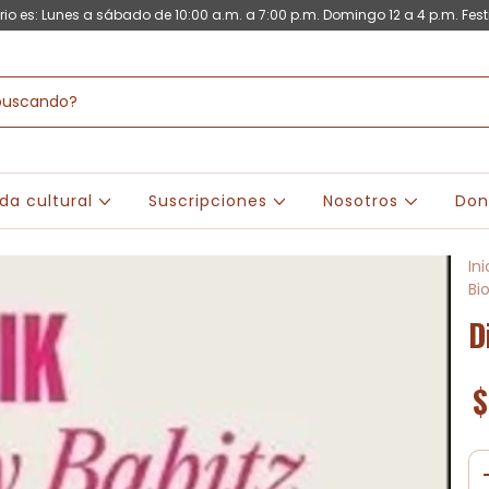
rio es: Lunes a sábado de 10:00 a.m. a 7:00 p.m. Domingo 12 a 4 p.m. Fest
da cultural
Suscripciones
Nosotros
Don
Ini
Bi
D
$