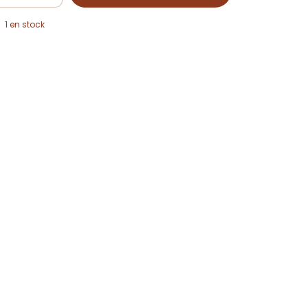
1
en stock