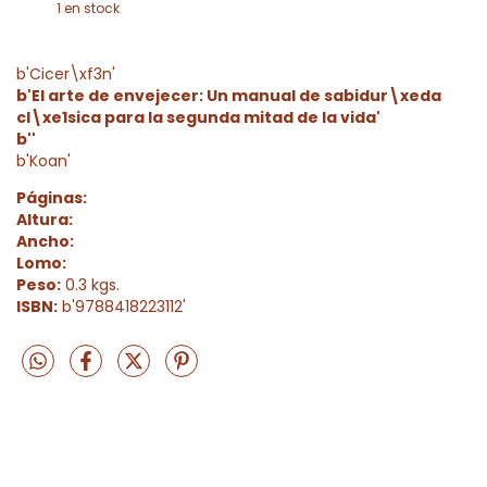
1
en stock
b'Cicer\xf3n'
b'El arte de envejecer: Un manual de sabidur\xeda
cl\xe1sica para la segunda mitad de la vida'
b''
b'Koan'
Páginas:
Altura:
Ancho:
Lomo:
Peso:
0.3 kgs.
ISBN:
b'9788418223112'