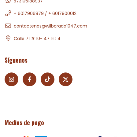
573106188937
+ 6017906879 / + 6017900012
contactenos@wilborada1047.com
Calle 71 # 10- 47 Int 4
Síguenos
Medios de pago