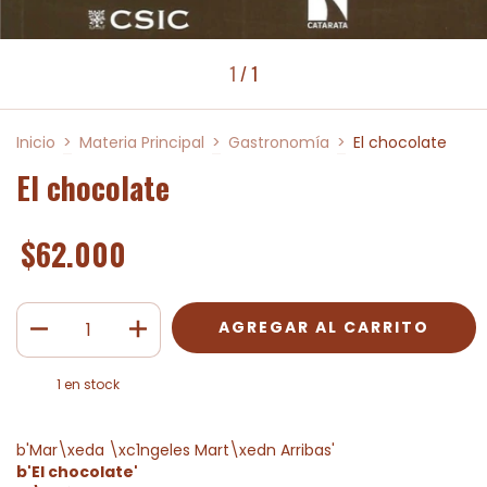
1
/
1
Inicio
>
Materia Principal
>
Gastronomía
>
El chocolate
El chocolate
$62.000
1
en stock
b'Mar\xeda \xc1ngeles Mart\xedn Arribas'
b'El chocolate'