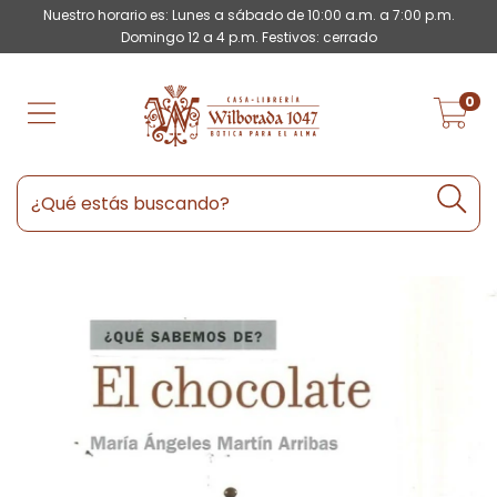
Nuestro horario es: Lunes a sábado de 10:00 a.m. a 7:00 p.m.
Domingo 12 a 4 p.m. Festivos: cerrado
0