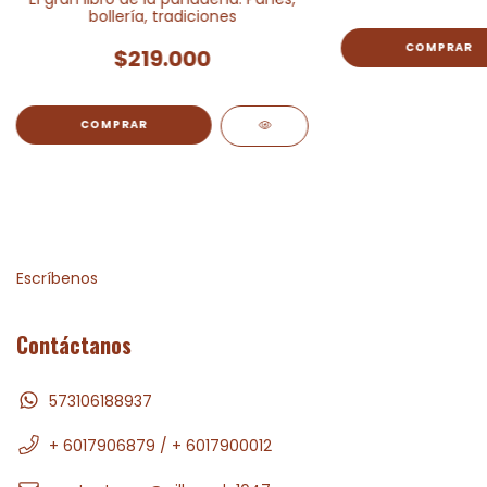
bollería, tradiciones
$219.000
Escríbenos
Contáctanos
573106188937
+ 6017906879 / + 6017900012