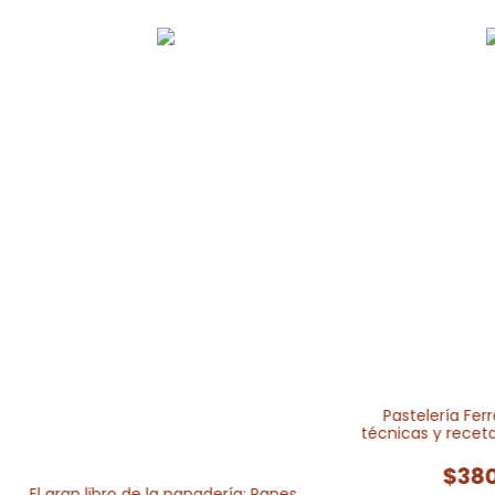
Pastelería Ferr
técnicas y recet
de exc
$380
El gran libro de la panadería: Panes,