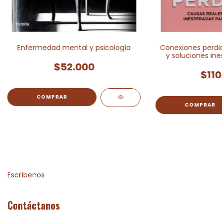
Enfermedad mental y psicología
Conexiones perdid
y soluciones ine
depr
$52.000
$110
Escríbenos
Contáctanos