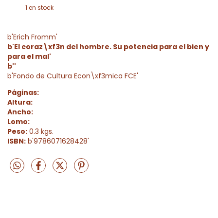
1
en stock
b'Erich Fromm'
b'El coraz\xf3n del hombre. Su potencia para el bien y
para el mal'
b''
b'Fondo de Cultura Econ\xf3mica FCE'
Páginas:
Altura:
Ancho:
Lomo:
Peso:
0.3 kgs.
ISBN:
b'9786071628428'