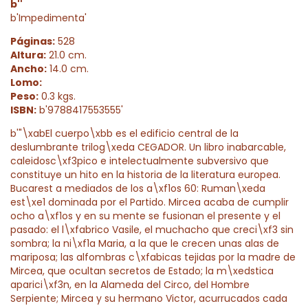
b''
b'Impedimenta'
Páginas:
528
Altura:
21.0 cm.
Ancho:
14.0 cm.
Lomo:
Peso:
0.3 kgs.
ISBN:
b'9788417553555'
b'"\xabEl cuerpo\xbb es el edificio central de la
deslumbrante trilog\xeda CEGADOR. Un libro inabarcable,
caleidosc\xf3pico e intelectualmente subversivo que
constituye un hito en la historia de la literatura europea.
Bucarest a mediados de los a\xf1os 60: Ruman\xeda
est\xe1 dominada por el Partido. Mircea acaba de cumplir
ocho a\xf1os y en su mente se fusionan el presente y el
pasado: el l\xfabrico Vasile, el muchacho que creci\xf3 sin
sombra; la ni\xf1a Maria, a la que le crecen unas alas de
mariposa; las alfombras c\xfabicas tejidas por la madre de
Mircea, que ocultan secretos de Estado; la m\xedstica
aparici\xf3n, en la Alameda del Circo, del Hombre
Serpiente; Mircea y su hermano Victor, acurrucados cada