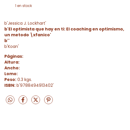
1
en stock
b'Jessica J. Lockhart'
b'El optimista que hay en ti: El coaching en optimismo,
un metodo \xfanico'
b''
b'Koan'
Páginas:
Altura:
Ancho:
Lomo:
Peso:
0.3 kgs.
ISBN:
b'9788494913402'