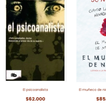
El psicoanalista
El muñeco de nie
$62.000
$85