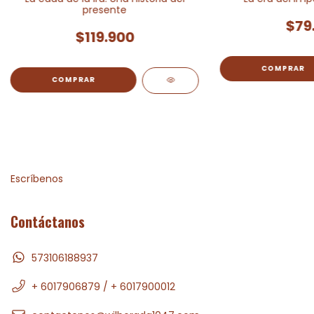
presente
$79
$119.900
Escríbenos
Contáctanos
573106188937
+ 6017906879 / + 6017900012