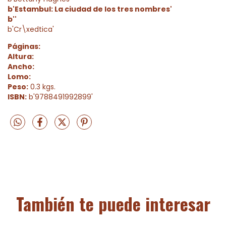
b'Estambul: La ciudad de los tres nombres'
b''
b'Cr\xedtica'
Páginas:
Altura:
Ancho:
Lomo:
Peso:
0.3 kgs.
ISBN:
b'9788491992899'
También te puede interesar