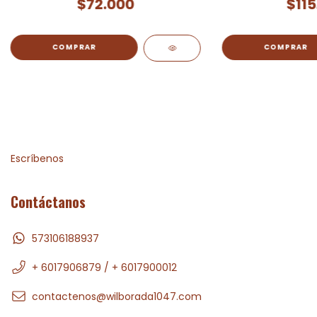
$72.000
$115
Escríbenos
Contáctanos
573106188937
+ 6017906879 / + 6017900012
contactenos@wilborada1047.com