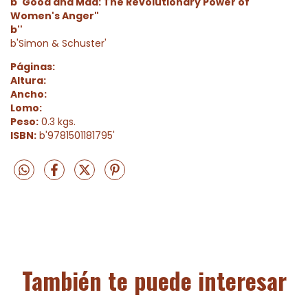
b"Good and Mad: The Revolutionary Power of
Women's Anger"
b''
b'Simon & Schuster'
Páginas:
Altura:
Ancho:
Lomo:
Peso:
0.3 kgs.
ISBN:
b'9781501181795'
También te puede interesar