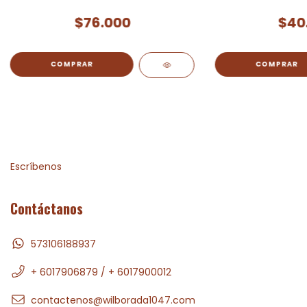
$76.000
$40
Escríbenos
Contáctanos
573106188937
+ 6017906879 / + 6017900012
contactenos@wilborada1047.com