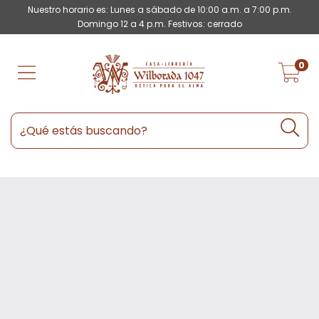
Nuestro horario es: Lunes a sábado de 10:00 a.m. a 7:00 p.m.
Domingo 12 a 4 p.m. Festivos: cerrado
0