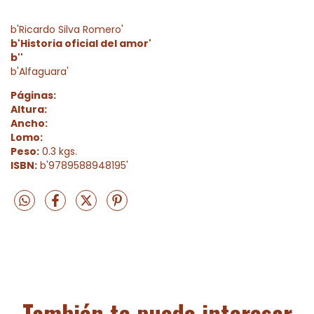
b'Ricardo Silva Romero'
b'Historia oficial del amor'
b''
b'Alfaguara'
Páginas:
Altura:
Ancho:
Lomo:
Peso:
0.3 kgs.
ISBN:
b'9789588948195'
También te puede interesar