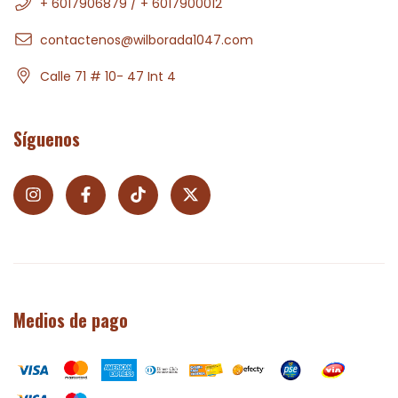
+ 6017906879 / + 6017900012
contactenos@wilborada1047.com
Calle 71 # 10- 47 Int 4
Síguenos
Medios de pago