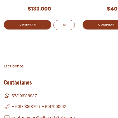
$133.000
$40
Escríbenos
Contáctanos
573106188937
+ 6017906879 / + 6017900012
contactenos@wilborada1047.com