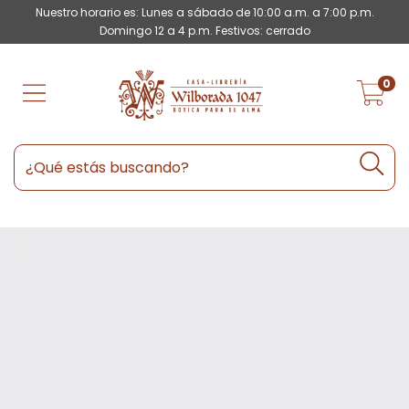
Nuestro horario es: Lunes a sábado de 10:00 a.m. a 7:00 p.m.
Domingo 12 a 4 p.m. Festivos: cerrado
0