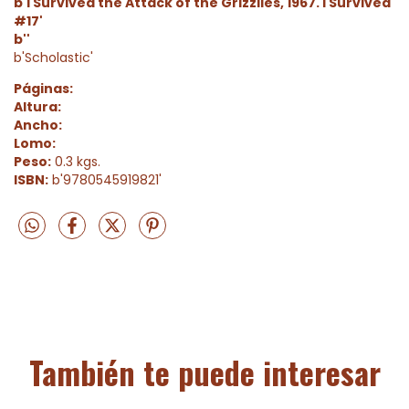
b'I Survived the Attack of the Grizzlies, 1967. I Survived
#17'
b''
b'Scholastic'
Páginas:
Altura:
Ancho:
Lomo:
Peso:
0.3 kgs.
ISBN:
b'9780545919821'
También te puede interesar