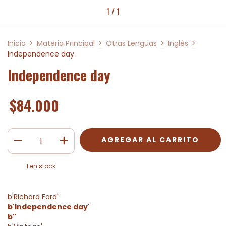
1
/
1
Inicio
>
Materia Principal
>
Otras Lenguas
>
Inglés
>
Independence day
Independence day
$84.000
1
en stock
b'Richard Ford'
b'Independence day'
b''