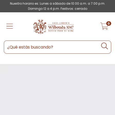
Nuestro horario es: Lunes a sábado de 10:00 a.m. a 7:00 p.m.
Domingo 12 a 4 p.m. Festivos: cerrado
0