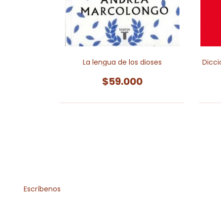
 Chambers
nary
La lengua de los dioses
Dicci
0
$59.000
Escríbenos