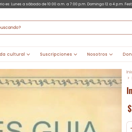
rio es: Lunes a sábado de 10:00 a.m. a 7:00 p.m. Domingo 12 a 4 p.m. Fest
da cultural
Suscripciones
Nosotros
Don
Ini
>
I
$