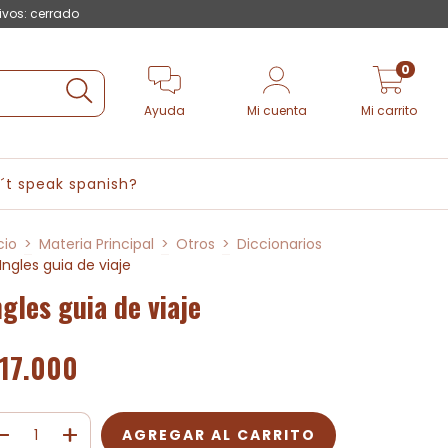
ivos: cerrado
0
Ayuda
Mi cuenta
Mi carrito
´t speak spanish?
cio
>
Materia Principal
>
Otros
>
Diccionarios
Ingles guia de viaje
ngles guia de viaje
17.000