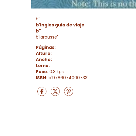
b''
b'Ingles guia de viaje'
b''
b'larousse'
Páginas:
Altura:
Ancho:
Lomo:
Peso:
0.3 kgs.
ISBN:
b'9786074000733'