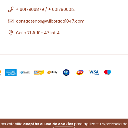
+ 6017906879 / + 6017900012
contactenos@wilborada1047.com
Calle 71 # 10- 47 Int 4
.
por este sitio
aceptás el uso de cookies
para agilizar tu experiencia d