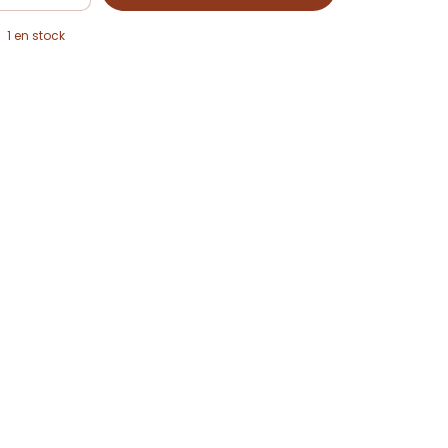
1
en stock