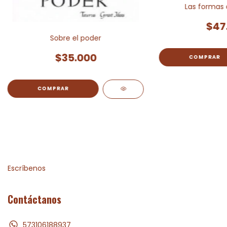
Las formas 
$47
Sobre el poder
$35.000
Escríbenos
Contáctanos
573106188937