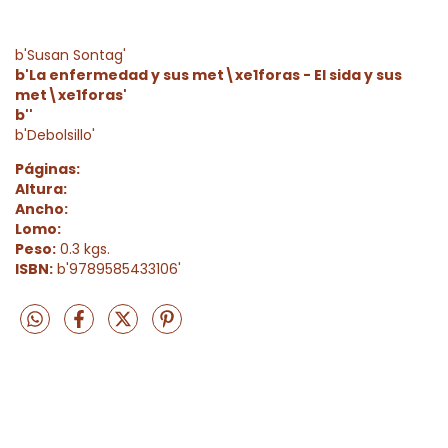
b'Susan Sontag'
b'La enfermedad y sus met\xe1foras - El sida y sus
met\xe1foras'
b''
b'Debolsillo'
Páginas:
Altura:
Ancho:
Lomo:
Peso:
0.3 kgs.
ISBN:
b'9789585433106'