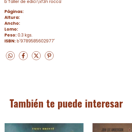
b'Taller de edici\xf3n rocca'
Páginas:
Altura:
Ancho:
Lomo:
Peso:
0.3 kgs.
ISBN:
b'9789585602977'
También te puede interesar