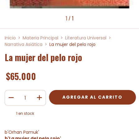
1
/
1
Inicio
>
Materia Principal
>
Literatura Universal
>
Narrativa Asiática
>
La mujer del pelo rojo
La mujer del pelo rojo
$65.000
1
en stock
b'Orhan Pamuk'
b'La mujer del pelo rojo'