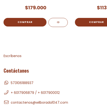
$179.000
$113
Escríbenos
Contáctanos
573106188937
+ 6017906879 / + 6017900012
contactenos@wilborada1047.com