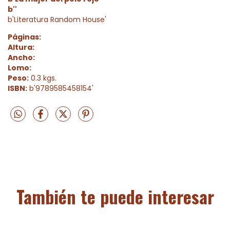
b''
b'Literatura Random House'
Páginas:
Altura:
Ancho:
Lomo:
Peso:
0.3 kgs.
ISBN:
b'9789585458154'
También te puede interesar