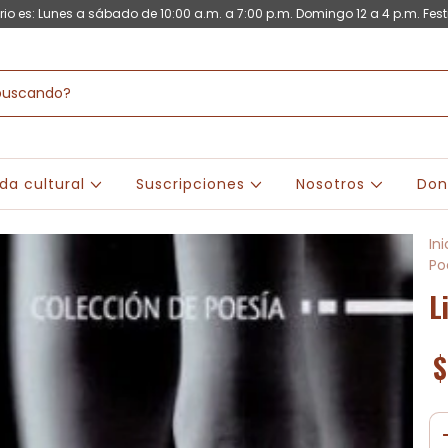
rio es: Lunes a sábado de 10:00 a.m. a 7:00 p.m. Domingo 12 a 4 p.m. Fest
da cultural
Suscripciones
Nosotros
Don
Ini
Po
L
$