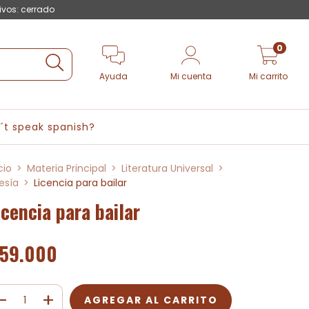
ivos: cerrado
0
Ayuda
Mi cuenta
Mi carrito
´t speak spanish?
cio
>
Materia Principal
>
Literatura Universal
>
esía
>
Licencia para bailar
icencia para bailar
59.000