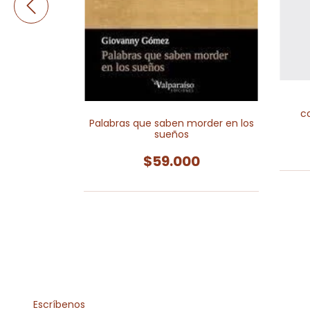
lana
c
Palabras que saben morder en los
0
sueños
$59.000
Escríbenos