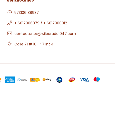
573106188937
+ 6017906879 / + 6017900012
contactenos@wilborada1047.com
Calle 71 # 10- 47 Int 4
.