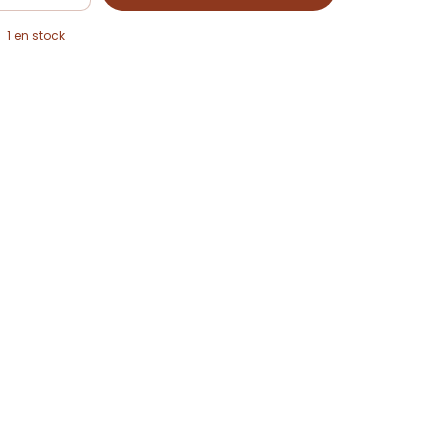
1
en stock