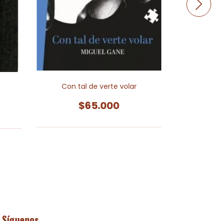
La som
Con tal de verte volar
$65.000
Síguenos