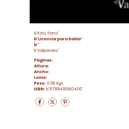
b'Katy Parra'
b'Licencia para bailar'
b''
b'Valparaiso'
Páginas:
Altura:
Ancho:
Lomo:
Peso:
0.118 kgs.
ISBN:
b'9788416560400'