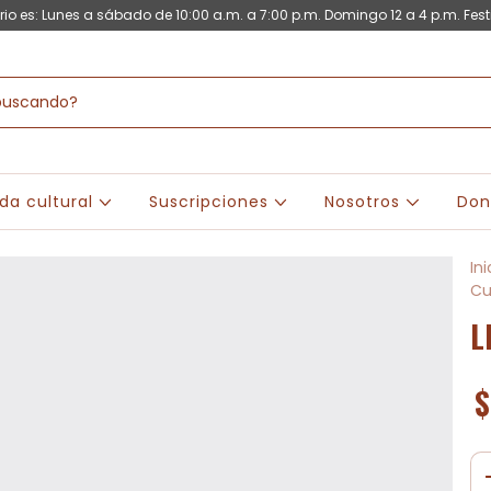
rio es: Lunes a sábado de 10:00 a.m. a 7:00 p.m. Domingo 12 a 4 p.m. Fest
da cultural
Suscripciones
Nosotros
Don
Ini
Cu
L
$