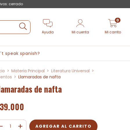
ivos: cerrado
0
Ayuda
Mi cuenta
Mi carrito
´t speak spanish?
cio
>
Materia Principal
>
Literatura Universal
>
entos
>
Llamaradas de nafta
lamaradas de nafta
39.000