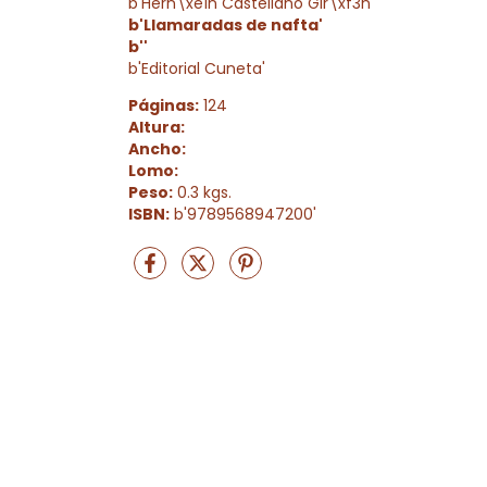
b'Hern\xe1n Castellano Gir\xf3n'
b'Llamaradas de nafta'
b''
b'Editorial Cuneta'
Páginas:
124
Altura:
Ancho:
Lomo:
Peso:
0.3 kgs.
ISBN:
b'9789568947200'