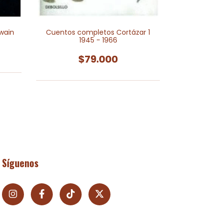
wain
Cuentos completos Cortázar 1
An
1945 - 1966
$79.000
Síguenos