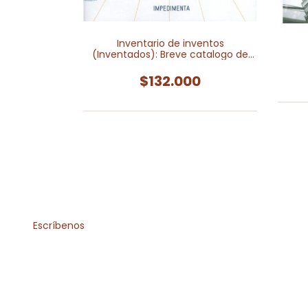
adas
Inventario de inventos
0
(Inventados): Breve catalogo de
invenciones imaginarias
$132.000
Escríbenos