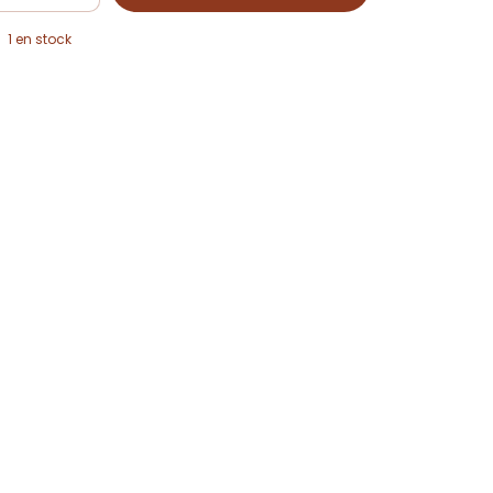
1
en stock