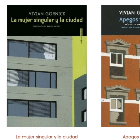
La mujer singular y la ciudad
Apegos 