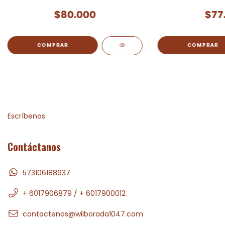
$80.000
$77
Escríbenos
Contáctanos
573106188937
+ 6017906879 / + 6017900012
contactenos@wilborada1047.com