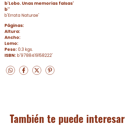
b'Lobo. Unas memorias falsas'
b''
b'Errata Naturae'
Páginas:
Altura:
Ancho:
Lomo:
Peso:
0.3 kgs.
ISBN:
b'9788419158222'
También te puede interesar