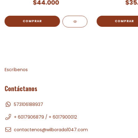
$44.000
$35
Escríbenos
Contáctanos
573106188937
+ 6017906879 / + 6017900012
contactenos@wilborada1047.com