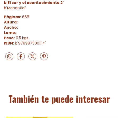
b'El ser y el acontecimiento 2'
b'Manantial'
Páginas:
666
Altura:
Ancho:
Lomo:
Peso:
0.5 kgs.
ISBN:
b'9789875001114'
También te puede interesar