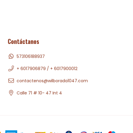
Contáctanos
573106188937
+ 6017906879 / + 6017900012
contactenos@wilborada1047.com
Calle 71 # 10- 47 Int 4