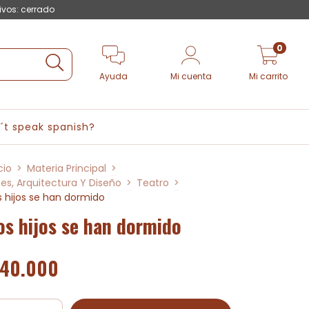
ivos: cerrado
0
Ayuda
Mi cuenta
Mi carrito
´t speak spanish?
cio
>
Materia Principal
>
tes, Arquitectura Y Diseño
>
Teatro
>
s hijos se han dormido
os hijos se han dormido
40.000