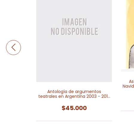
As
Navid
Antología de argumentos
teatrales en Argentina 2003 - 2013
 griega
I: Formas de reconomiento
$45.000
0