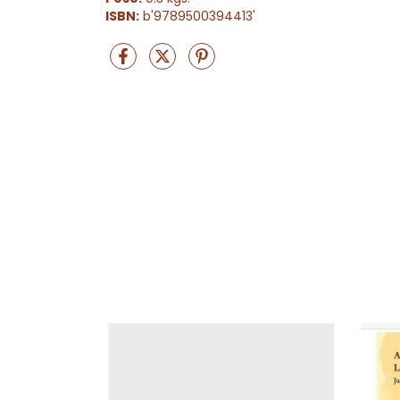
ISBN:
b'9789500394413'