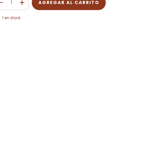
1
en stock