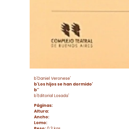
b'Daniel Veronese'
b'Los hijos se han dormido'
b''
b'Editorial Losada'
Páginas:
Altura:
Ancho:
Lomo:
Peso:
0.3 kgs.