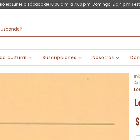
rio es: Lunes a sábado de 10:00 a.m. a 7:00 p.m. Domingo 12 a 4 p.m. Fest
da cultural
Suscripciones
Nosotros
Don
Ini
Ar
Lo
L
$