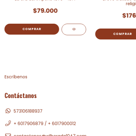
relig
$79.000
$176
Escríbenos
Contáctanos
573106188937
+ 6017906879 / + 6017900012
contactenos@wilborada1047.com