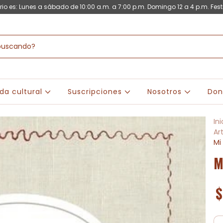
rio es: Lunes a sábado de 10:00 a.m. a 7:00 p.m. Domingo 12 a 4 p.m. Fest
da cultural
Suscripciones
Nosotros
Don
Ini
Ar
Mi
M
$