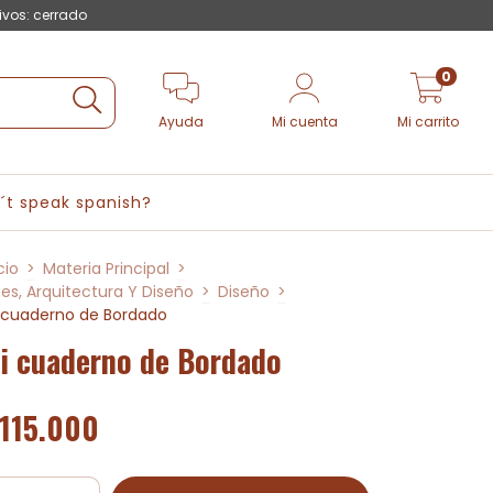
ivos: cerrado
0
Ayuda
Mi cuenta
Mi carrito
´t speak spanish?
cio
>
Materia Principal
>
tes, Arquitectura Y Diseño
>
Diseño
>
 cuaderno de Bordado
i cuaderno de Bordado
115.000