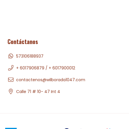
Contáctanos
573106188937
+ 6017906879 / + 6017900012
contactenos@wilborada1047.com
Calle 71 # 10- 47 Int 4