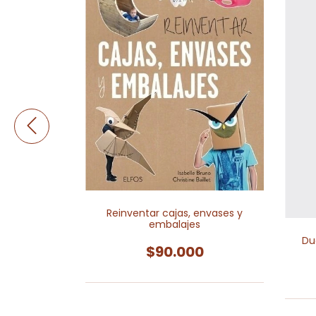
rpintería:
écnicas y
Reinventar cajas, envases y
embalajes
0
Du
$90.000