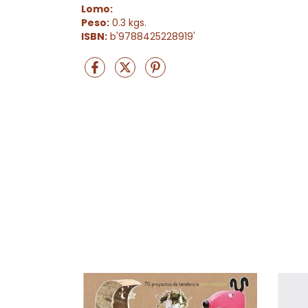
Lomo:
Peso:
0.3 kgs.
ISBN:
b'9788425228919'