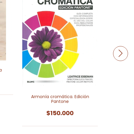
a
Triunfar es
soluciones 
Armonía cromática. Edición
e
Pantone
$150.000