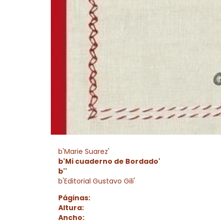
b'Marie Suarez'
b'Mi cuaderno de Bordado'
b''
b'Editorial Gustavo Gili'
Páginas:
Altura:
Ancho: