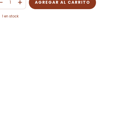
1
en stock