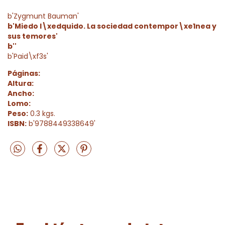
b'Zygmunt Bauman'
b'Miedo l\xedquido. La sociedad contempor\xe1nea y
sus temores'
b''
b'Paid\xf3s'
Páginas:
Altura:
Ancho:
Lomo:
Peso:
0.3 kgs.
ISBN:
b'9788449338649'