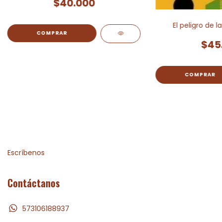
$40.000
El peligro de l
$45
Escríbenos
Contáctanos
573106188937