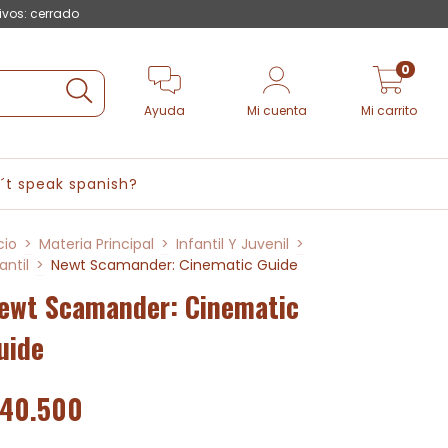
ivos: cerrado
0
Ayuda
Mi cuenta
Mi carrito
´t speak spanish?
cio
>
Materia Principal
>
Infantil Y Juvenil
>
antil
>
Newt Scamander: Cinematic Guide
ewt Scamander: Cinematic
uide
40.500