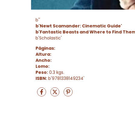
b''
b'Newt Scamander: Cinematic Guide'
b'Fantastic Beasts and Where to Find Them
b'Scholastic'
Páginas:
Altura:
Ancho:
Lomo:
Peso:
0.3 kgs.
ISBN:
b'9781338149234'