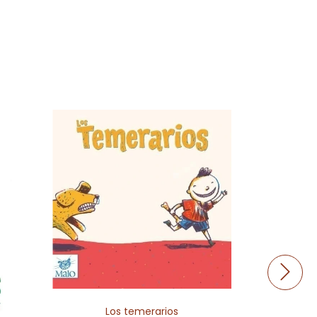
Un 
Los temerarios