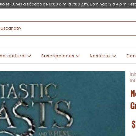
rio es: Lunes a sábado de 10:00 a.m. a 7:00 p.m. Domingo 12 a 4 p.m. Fest
da cultural
Suscripciones
Nosotros
Don
Ini
Inf
N
G
$