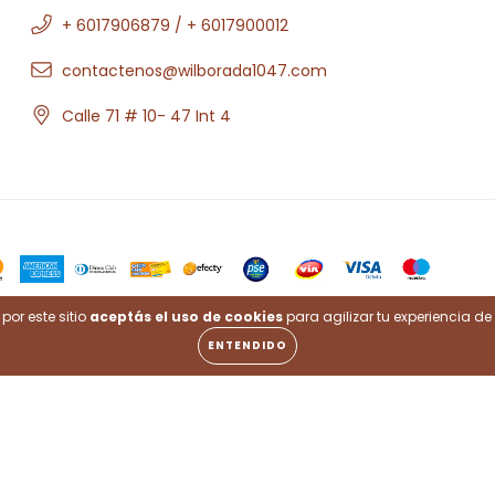
+ 6017906879 / + 6017900012
contactenos@wilborada1047.com
Calle 71 # 10- 47 Int 4
por este sitio
aceptás el uso de cookies
para agilizar tu experiencia d
ENTENDIDO
.