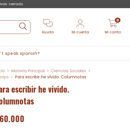
ivos: cerrado
0
Ayuda
Mi cuenta
Mi carrito
´t speak spanish?
cio
>
Materia Principal
>
Ciencias Sociales
>
sayo
>
Para escribir he vivido. Columnotas
ara escribir he vivido.
olumnotas
60.000