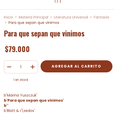
1
/
1
Inicio
>
Materia Principal
>
Literatura Universal
>
Fantasía
>
Para que sepan que vinimos
Para que sepan que vinimos
$79.000
1
en stock
b'Marina Yuszczuk'
b'Para que sepan que vinimos'
b''
b'Blatt & r\xedos'