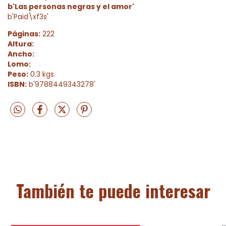
b'Las personas negras y el amor'
b'Paid\xf3s'
Páginas:
222
Altura:
Ancho:
Lomo:
Peso:
0.3 kgs.
ISBN:
b'9788449343278'
También te puede interesar