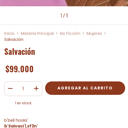
1
/
1
Inicio
>
Materia Principal
>
No Ficción
>
Mujeres
>
Salvación
Salvación
$99.000
1
en stock
b'bell hooks'
b'Salvaci\xf3n'