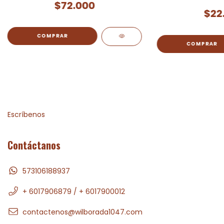
principios d
$72.000
$22
Escríbenos
Contáctanos
573106188937
+ 6017906879 / + 6017900012
contactenos@wilborada1047.com